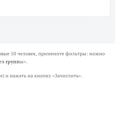
ервые 50 человек, примените фильтры: можно
ез групп
ы».
е) и нажать на кнопку «Зачислить».