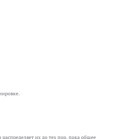
нировке.
распределяет их до тех пор, пока общее