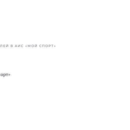
ЕЙ В АИС «‎МОЙ СПОРТ»
порт»